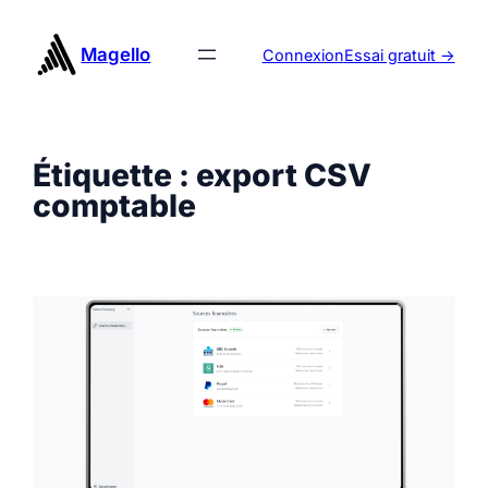
Aller
au
Magello
Connexion
Essai gratuit ->
contenu
Étiquette :
export CSV
comptable