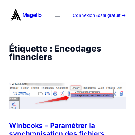
Aller
au
Magello
Connexion
Essai gratuit ->
contenu
Étiquette :
Encodages
financiers
Winbooks – Paramétrer la
synchronisation des fichiers