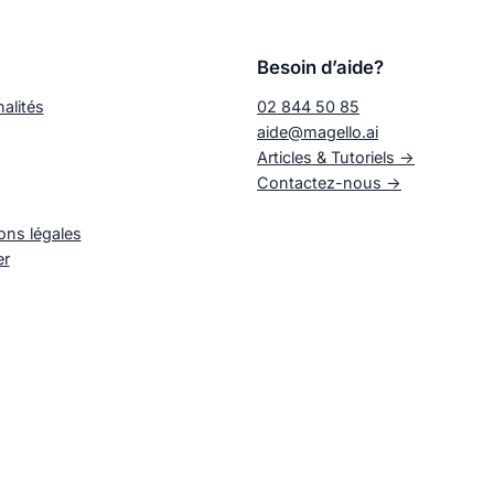
Besoin d’aide?
alités
02 844 50 85
aide@magello.ai
Articles & Tutoriels ->
Contactez-nous ->
ons légales
er