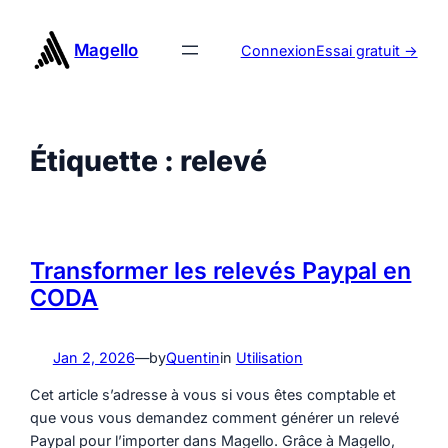
Aller
au
Magello
Connexion
Essai gratuit ->
contenu
Étiquette :
relevé
Transformer les relevés Paypal en
CODA
Jan 2, 2026
—
by
Quentin
in
Utilisation
Cet article s’adresse à vous si vous êtes comptable et
que vous vous demandez comment générer un relevé
Paypal pour l’importer dans Magello. Grâce à Magello,