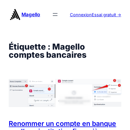
Aller
au
Magello
Connexion
Essai gratuit ->
contenu
Étiquette :
Magello
comptes bancaires
Renommer un compte en banque