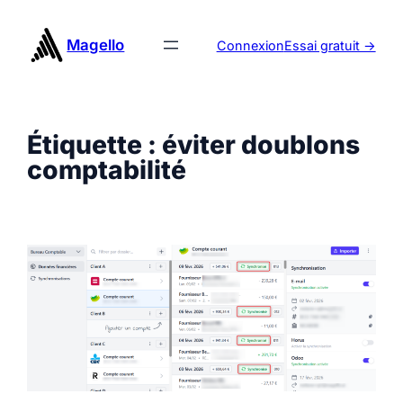
Aller
au
Magello
Connexion
Essai gratuit ->
contenu
Étiquette :
éviter doublons
comptabilité