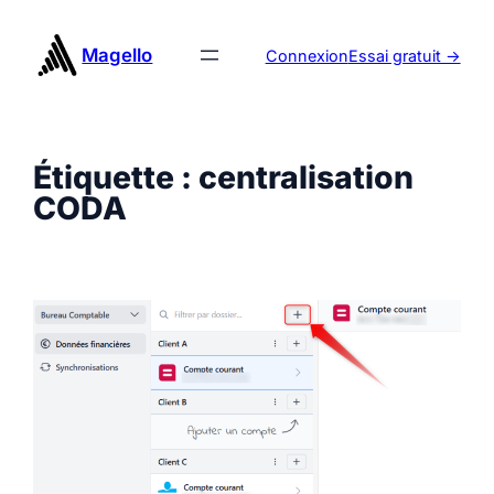
Aller
au
Magello
Connexion
Essai gratuit ->
contenu
Étiquette :
centralisation
CODA