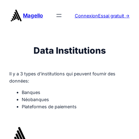
Aller
au
Magello
Connexion
Essai gratuit ->
contenu
Data Institutions
Il y a 3 types d’institutions qui peuvent fournir des
données:
Banques
Néobanques
Plateformes de paiements