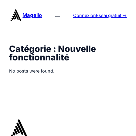
Aller
au
Magello
Connexion
Essai gratuit ->
contenu
Catégorie :
Nouvelle
fonctionnalité
No posts were found.